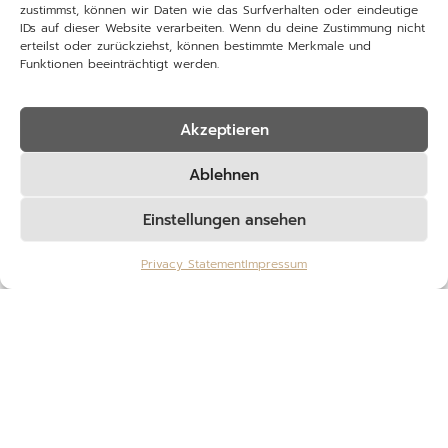
zustimmst, können wir Daten wie das Surfverhalten oder eindeutige
IDs auf dieser Website verarbeiten. Wenn du deine Zustimmung nicht
erteilst oder zurückziehst, können bestimmte Merkmale und
Funktionen beeinträchtigt werden.
Akzeptieren
Ablehnen
R3H03
Einstellungen ansehen
Privacy Statement
Impressum
Motorsport-Look für Zuhause